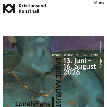
Meny
Utstillinger
Arrangementer
Åpningstider
LES KUNST
Formidling
Podcast
YouTube
Publikasjoner
Info
English
Søk