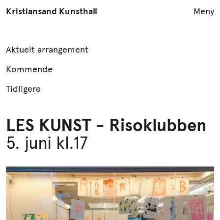
Kristiansand Kunsthall
Meny
Utstillinger
Aktuelt arrangement
Arrangementer
Kommende
Åpningstider
Tidligere
LES KUNST
LES KUNST - Risoklubben
Formidling
5. juni kl.17
Podcast
YouTube
Publikasjoner
Info
English