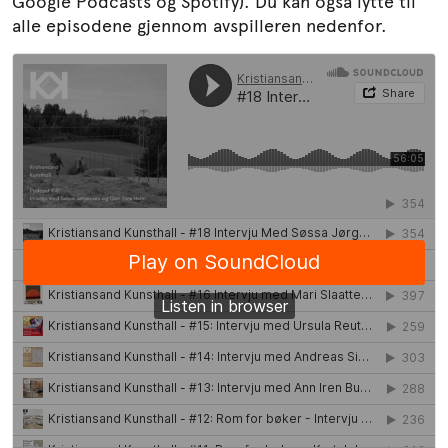
Google Podcasts og Spotify). Du kan også lytte til
Søk
alle episodene gjennom avspilleren nedenfor.