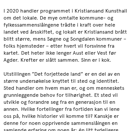
I 2020 handler programmet i Kristiansand Kunsthall
om det lokale. De mye omtalte kommune- og
fylkessammenslåingene trådte i kraft over hele
landet ved årsskiftet, og lokalt er Kristiansand brått
blitt større, mens Søgne og Songdalen kommuner –
folks hjemsteder – etter hvert vil forsvinne fra
kartet. Det heter ikke lenger Aust eller Vest før
Agder. Krefter er slått sammen. Sinn er i kok.
Utstillingen ”Det forjettede land” er en del av en
større undersøkelse knyttet til sted og identitet.
Sted handler om hvem man er, og om menneskets
grunnleggende behov for tilhørighet. Et sted vil
utvikle og forandre seg fra en generasjon til en
annen. Hvilke fortellinger fra fortiden kan vi lene
oss på, hvilke historier vil komme til? Kanskje er
denne for noen opprivende sammenslåingen en
samlende erfaring om noen år: én litt tydeligere