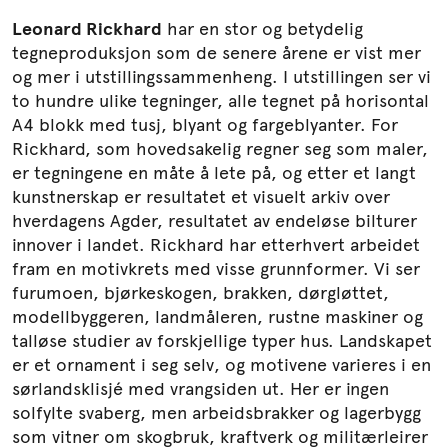
Leonard Rickhard
har en stor og betydelig
tegneproduksjon som de senere årene er vist mer
og mer i utstillingssammenheng. I utstillingen ser vi
to hundre ulike tegninger, alle tegnet på horisontal
A4 blokk med tusj, blyant og fargeblyanter. For
Rickhard, som hovedsakelig regner seg som maler,
er tegningene en måte å lete på, og etter et langt
kunstnerskap er resultatet et visuelt arkiv over
hverdagens Agder, resultatet av endeløse bilturer
innover i landet. Rickhard har etterhvert arbeidet
fram en motivkrets med visse grunnformer. Vi ser
furumoen, bjørkeskogen, brakken, dørgløttet,
modellbyggeren, landmåleren, rustne maskiner og
talløse studier av forskjellige typer hus. Landskapet
er et ornament i seg selv, og motivene varieres i en
sørlandsklisjé med vrangsiden ut. Her er ingen
solfylte svaberg, men arbeidsbrakker og lagerbygg
som vitner om skogbruk, kraftverk og militærleirer