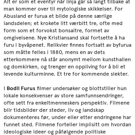
Alt er som et eventyr når linja går så langt tilbake at
man kommer over til mytologiske skikkelser. For
Abusland er furua et bilde på denne særlige
landsdelen; et krokete litt værbitt tre, ofte med
form som et forvokst bonsaitre, formet av
omgivelsene. Nye Kristiansand skal fortsette å ha
furu i byvåpenet. Relikvier finnes fortsatt av byfurua
som måtte felles i 1880, mens en av dets
etterkommere nå står anonymt mellom kunsthallen
og domkirken, og trenger en oppliving for å bli et
levende kulturminne. Et tre for kommende slekter.
I
Bodil Furus
filmer undersøker og blottstiller hun
lokale konsekvenser av store samfunnsendringer,
ofte sett fra enkeltmenneskers perspektiv. Filmene
blir tidsbilder der steder, liv og landskap
dokumenteres før, under eller etter endringene har
funnet sted. Filmene forteller implisitt om hvordan
ideologiske ideer og påfølgende politiske