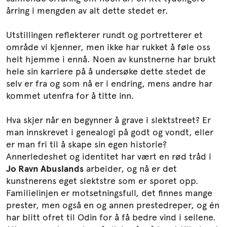
årring i mengden av alt dette stedet er.
Utstillingen reflekterer rundt og portretterer et
område vi kjenner, men ikke har rukket å føle oss
helt hjemme i ennå. Noen av kunstnerne har brukt
hele sin karriere på å undersøke dette stedet de
selv er fra og som nå er i endring, mens andre har
kommet utenfra for å titte inn.
Hva skjer når en begynner å grave i slektstreet? Er
man innskrevet i genealogi på godt og vondt, eller
er man fri til å skape sin egen historie?
Annerledeshet og identitet har vært en rød tråd i
Jo Ravn Abuslands
arbeider, og nå er det
kunstnerens eget slektstre som er sporet opp.
Familielinjen er motsetningsfull, det finnes mange
prester, men også en og annen prestedreper, og én
har blitt ofret til Odin for å få bedre vind i seilene.