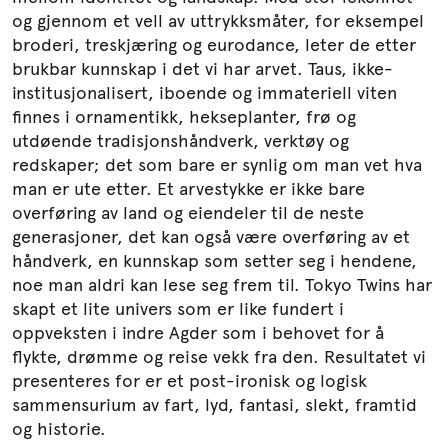
og gjennom et vell av uttrykksmåter, for eksempel
broderi, treskjæring og eurodance, leter de etter
brukbar kunnskap i det vi har arvet. Taus, ikke-
institusjonalisert, iboende og immateriell viten
finnes i ornamentikk, hekseplanter, frø og
utdøende tradisjonshåndverk, verktøy og
redskaper; det som bare er synlig om man vet hva
man er ute etter. Et arvestykke er ikke bare
overføring av land og eiendeler til de neste
generasjoner, det kan også være overføring av et
håndverk, en kunnskap som setter seg i hendene,
noe man aldri kan lese seg frem til. Tokyo Twins har
skapt et lite univers som er like fundert i
oppveksten i indre Agder som i behovet for å
flykte, drømme og reise vekk fra den. Resultatet vi
presenteres for er et post-ironisk og logisk
sammensurium av fart, lyd, fantasi, slekt, framtid
og historie.