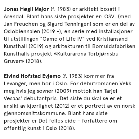
Jonas H
ø
gli Major
(f. 1983) er arkitekt bosatt i
Arendal. Blant hans siste prosjekter er: OSV. (med
Jan Freuchen og Sigurd Tenningen) som er en del av
Oslobiennalen (2019 -), en serie med installasjoner
til utstillingen "Game of Life IV" ved Kristiansand
Kunsthall (2019) og arkitekturen til Bomuldsfabriken
Kunsthalls prosjekt «Kulturarena Torbjørnsbu
Gruver» (2018).
Eivind Hofstad Evjemo
(f. 1983) kommer fra
Levanger, men bor i Oslo. For debutromanen Vekk
meg hvis jeg sovner (2009) mottok han Tarjei
Vesaas' debutantpris. Det siste du skal se er et
ansikt av kjærlighet (2012) er et portrett av en norsk
gjennomsnittskommune. Blant hans siste
prosjekter er Det felles eide – forfattere om
offentlig kunst i Oslo (2018).