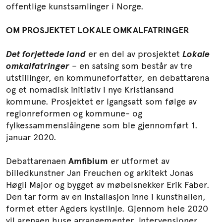
offentlige kunstsamlinger i Norge.
OM PROSJEKTET LOKALE OMKALFATRINGER
Det forjettede land
er en del av prosjektet
Lokale
omkalfatringer
– en satsing som består av tre
utstillinger, en kommuneforfatter, en debattarena
og et nomadisk initiativ i nye Kristiansand
kommune. Prosjektet er igangsatt som følge av
regionreformen og kommune- og
fylkessammenslåingene som ble gjennomført 1.
januar 2020.
Debattarenaen
Amfibium
er utformet av
billedkunstner Jan Freuchen og arkitekt Jonas
Høgli Major og bygget av møbelsnekker Erik Faber.
Den tar form av en installasjon inne i kunsthallen,
formet etter Agders kystlinje. Gjennom hele 2020
vil arenaen huse arrangementer, intervensjoner,