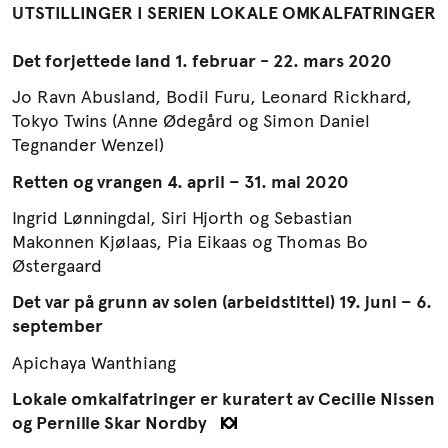
UTSTILLINGER I SERIEN LOKALE OMKALFATRINGER
Det
forjettede land
1. februar - 22. mars 2020
Jo Ravn Abusland, Bodil Furu, Leonard Rickhard,
Tokyo Twins (Anne Ødegård og Simon Daniel
Tegnander Wenzel)
Retten
og
vrangen
4. april – 31. mai 2020
Ingrid Lønningdal, Siri Hjorth og Sebastian
Makonnen Kjølaas, Pia Eikaas og Thomas Bo
Østergaard
D
et var p
å grunn av solen (arbeidstittel)
19. juni – 6.
september
Apichaya Wanthiang
Lokale omkalfatringer er kuratert av Cecilie Nissen
og Pernille Skar Nordby