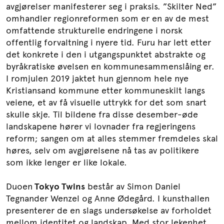
avgjørelser manifesterer seg i praksis. ”Skilter Ned”
omhandler regionreformen som er en av de mest
omfattende strukturelle endringene i norsk
offentlig forvaltning i nyere tid. Furu har lett etter
det konkrete i den i utgangspunktet abstrakte og
byråkratiske øvelsen en kommunesammenslåing er.
I romjulen 2019 jaktet hun gjennom hele nye
Kristiansand kommune etter kommuneskilt langs
veiene, et av få visuelle uttrykk for det som snart
skulle skje. Til bildene fra disse desember-øde
landskapene hører vi lovnader fra regjeringens
reform; sangen om at alles stemmer fremdeles skal
høres, selv om avgjørelsene nå tas av politikere
som ikke lenger er like lokale.
Duoen
Tokyo Twins
består av Simon Daniel
Tegnander Wenzel og Anne Ødegård. I kunsthallen
presenterer de en slags undersøkelse av forholdet
mellom identitet og landskap. Med stor lekenhet