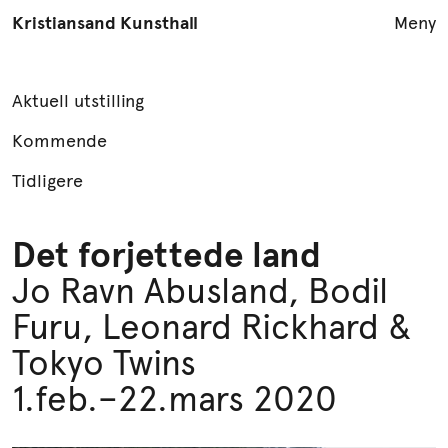
Kristiansand Kunsthall
Meny
Utstillinger
Aktuell utstilling
Arrangementer
Kommende
Åpningstider
Tidligere
LES KUNST
Det forjettede land
Formidling
Jo Ravn Abusland, Bodil
Podcast
YouTube
Furu, Leonard Rickhard &
Publikasjoner
Tokyo Twins
Info
1.feb.–22.mars 2020
English