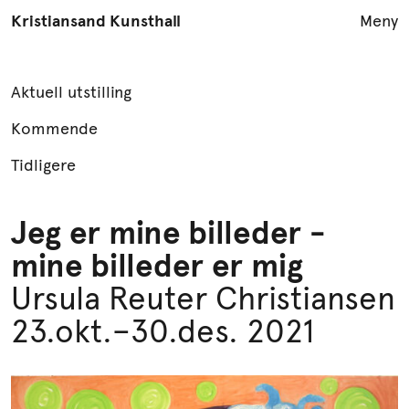
Kristiansand Kunsthall
Meny
Utstillinger
Aktuell utstilling
Arrangementer
Kommende
Åpningstider
Tidligere
LES KUNST
Jeg er mine billeder -
Formidling
mine billeder er mig
Podcast
YouTube
Ursula Reuter Christiansen
Publikasjoner
23.okt.–30.des. 2021
Info
English