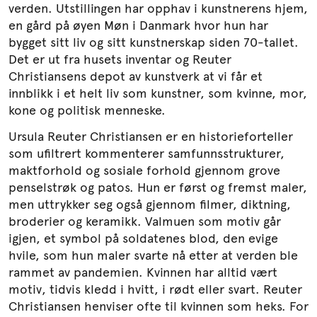
verden. Utstillingen har opphav i kunstnerens hjem,
en gård på øyen Møn i Danmark hvor hun har
bygget sitt liv og sitt kunstnerskap siden 70-tallet.
Det er ut fra husets inventar og Reuter
Christiansens depot av kunstverk at vi får et
innblikk i et helt liv som kunstner, som kvinne, mor,
kone og politisk menneske.
Ursula Reuter Christiansen er en historieforteller
som ufiltrert kommenterer samfunnsstrukturer,
maktforhold og sosiale forhold gjennom grove
penselstrøk og patos. Hun er først og fremst maler,
men uttrykker seg også gjennom filmer, diktning,
broderier og keramikk. Valmuen som motiv går
igjen, et symbol på soldatenes blod, den evige
hvile, som hun maler svarte nå etter at verden ble
rammet av pandemien. Kvinnen har alltid vært
motiv, tidvis kledd i hvitt, i rødt eller svart. Reuter
Christiansen henviser ofte til kvinnen som heks. For